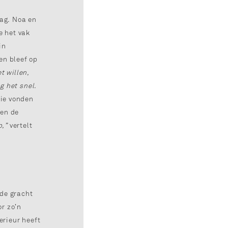
dag. Noa en
e het vak
in
en bleef op
t willen,
g het snel.
ie vonden
 en de
p,”
vertelt
 de gracht
r zo’n
erieur heeft