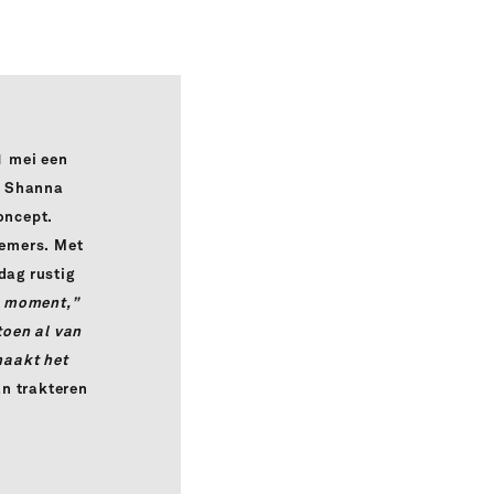
1 mei een
n Shanna
concept.
rnemers. Met
dag rustig
le moment,”
toen al van
maakt het
an trakteren