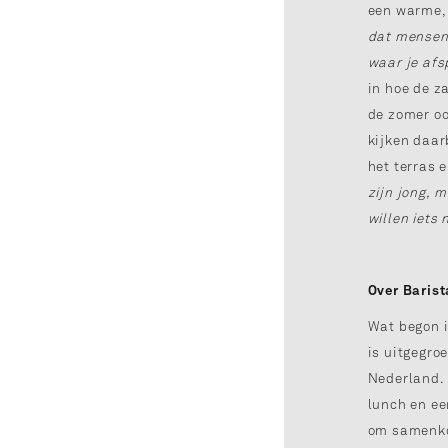
een warme, 
dat mensen
waar je afs
in hoe de z
de zomer oo
kijken daar
het terras 
zijn jong, m
willen iets
Over Barist
Wat begon i
is uitgegro
Nederland. 
lunch en ee
om samenkom