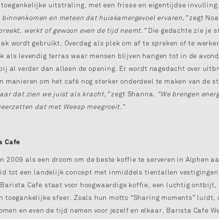
toegankelijke uitstraling, met een frisse en eigentijdse invulling
 binnenkomen en meteen dat huiskamergevoel ervaren,”
zegt Noa
preekt, werkt of gewoon even de tijd neemt.”
Die gedachte zie je s
aak wordt gebruikt. Overdag als plek om af te spreken of te werke
k als levendig terras waar mensen blijven hangen tot in de avon
bij al verder dan alleen de opening. Er wordt nagedacht over uitb
en manieren om het café nog sterker onderdeel te maken van de s
aar dat zien we juist als kracht,”
zegt Shanna.
“We brengen energ
 neerzetten dat met Weesp meegroeit.”
a Cafe
n 2009 als een droom om de beste koffie te serveren in Alphen aa
eid tot een landelijk concept met inmiddels tientallen vestigingen
Barista Cafe staat voor hoogwaardige koffie, een luchtig ontbijt,
n toegankelijke sfeer. Zoals hun motto “Sharing moments” luidt, 
en en even de tijd nemen voor jezelf en elkaar. Barista Cafe W