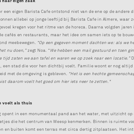
n naar eigen zaak
or een eigen Barista Cafe ontstond niet van de ene op de andere 
nnen allebei op jonge leeftijd bij Barista Cafe in Almere, waar z
gevoel kregen voor het ritme van de horeca. Daarna volgden jaren 
de cafés en restaurants, maar het idee om samen iets op te bouw
rond meebewegen.
“Op een gegeven moment dachten we: als we he
het nu doen,”
zegt Noa. “
We hebben een mail gestuurd en toen gin
e tijd zaten we aan tafel en waren we op zoek naar een locatie.”
D
, een stad die voor hen dichtbij voelt. Familie woont er nog altijd
eid met de omgeving is gebleven.
“Het is een hechte gemeenscha
uist daarom voelt het goed om hier iets neer te zetten."
e voelt als thuis
g opent in een monumentaal pand aan het water, met uitzicht op
etjes die het centrum van Weesp kenmerken. Binnen is ruimte voo
en en buiten komt een terras met circa dertig zitplaatsen. Het int