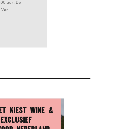
:00 uur. De
n Van
ET KIEST WINE &
 EXCLUSIEF
VOOR NEDERLAND