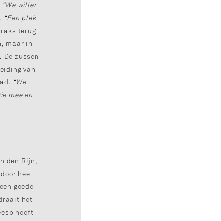
.
“We willen
.
“Een plek
traks terug
n, maar in
d. De zussen
reiding van
tad.
“We
ie mee en
n den Rijn,
 door heel
 een goede
draait het
eesp heeft