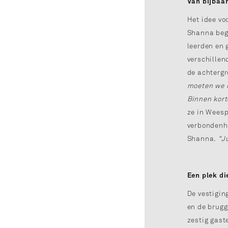
Van bijbaa
Het idee vo
Shanna bego
leerden en 
verschillen
de achterg
moeten we 
Binnen kort
ze in Weesp
verbondenh
Shanna.
“J
Een plek di
De vestigin
en de brugg
zestig gast