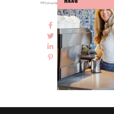
PR Consultant



