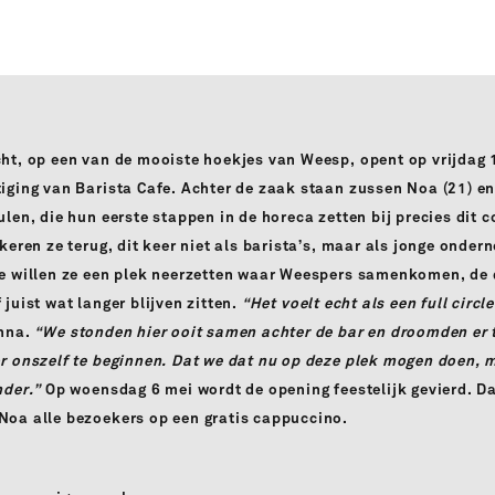
ht, op een van de mooiste hoekjes van Weesp, opent op vrijdag 
iging van Barista Cafe. Achter de zaak staan zussen Noa (21) e
ulen, die hun eerste stappen in de horeca zetten bij precies dit 
 keren ze terug, dit keer niet als barista’s, maar als jonge onde
e willen ze een plek neerzetten waar Weespers samenkomen, de 
 juist wat langer blijven zitten.
“Het voelt echt als een full circ
anna.
“We stonden hier ooit samen achter de bar en droomden er 
r onszelf te beginnen. Dat we dat nu op deze plek mogen doen, 
nder.”
Op woensdag 6 mei wordt de opening feestelijk gevierd. D
Noa alle bezoekers op een gratis cappuccino.